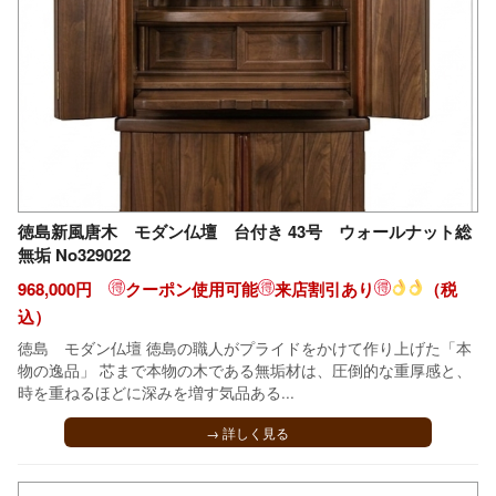
徳島新風唐木 モダン仏壇 台付き 43号 ウォールナット総
無垢 No329022
968,000円
クーポン使用可能
来店割引あり
（税
込）
徳島 モダン仏壇 徳島の職人がプライドをかけて作り上げた「本
物の逸品」 芯まで本物の木である無垢材は、圧倒的な重厚感と、
時を重ねるほどに深みを増す気品ある...
→ 詳しく見る