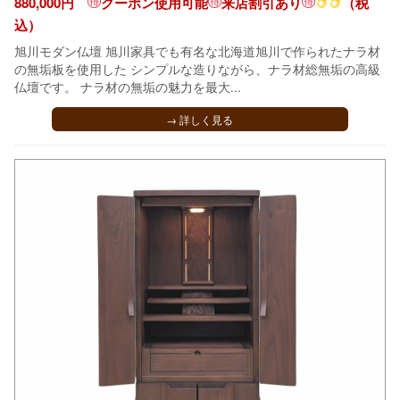
880,000円
クーポン使用可能
来店割引あり
（税
込）
旭川モダン仏壇 旭川家具でも有名な北海道旭川で作られたナラ材
の無垢板を使用した シンプルな造りながら、ナラ材総無垢の高級
仏壇です。 ナラ材の無垢の魅力を最大...
→ 詳しく見る