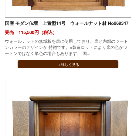
国産 モダン仏壇 上置型14号 ウォールナット材 No969347
完売 115,500円（税込）
ウォールナットの無垢板を扉に使用しており、扉と内部のツート
ンカラーのデザインが 特徴です。※製造ロットにより扉の色がツ
ートンではなく単色の場合もあります。 国...
→ 詳しく見る