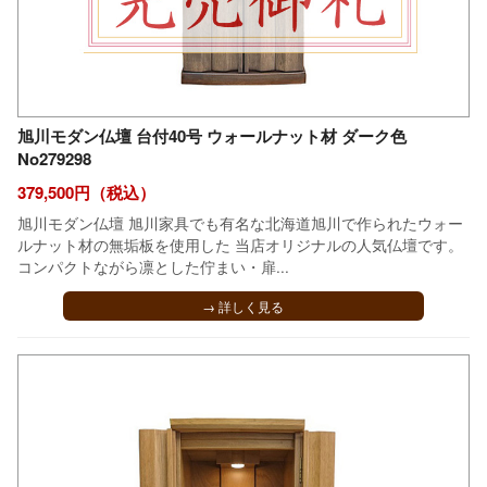
旭川モダン仏壇 台付40号 ウォールナット材 ダーク色
No279298
379,500円（税込）
旭川モダン仏壇 旭川家具でも有名な北海道旭川で作られたウォー
ルナット材の無垢板を使用した 当店オリジナルの人気仏壇です。
コンパクトながら凛とした佇まい・扉...
→ 詳しく見る