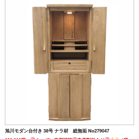
旭川モダン台付き 38号 ナラ材 総無垢 No279047