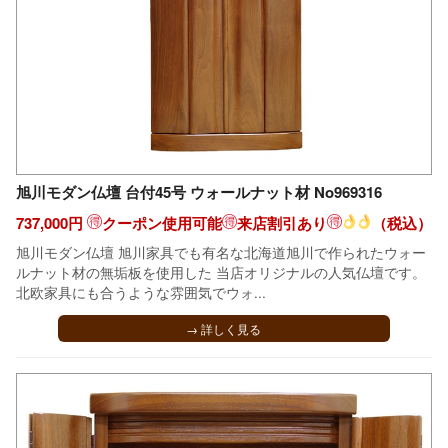
旭川モダン仏壇 台付45号 ウォールナット材 No969316
737,000円
クーポン使用可能
来店割引あり
（税込）
旭川モダン仏壇 旭川家具でも有名な北海道旭川で作られたウォー
ルナット材の無垢板を使用した 当店オリジナルの人気仏壇です。
北欧家具にも合うような雰囲気でウォ...
→ 詳しく見る