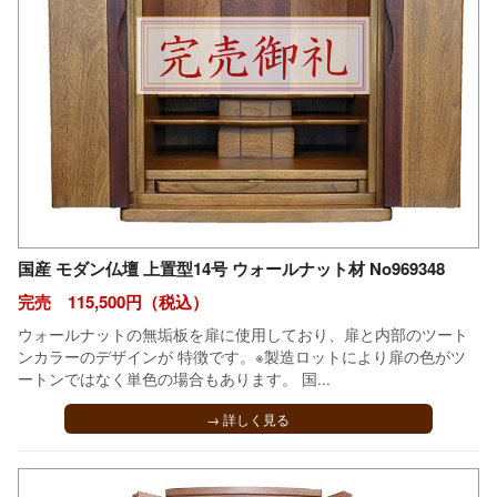
国産 モダン仏壇 上置型14号 ウォールナット材 No969348
完売 115,500円（税込）
ウォールナットの無垢板を扉に使用しており、扉と内部のツート
ンカラーのデザインが 特徴です。※製造ロットにより扉の色がツ
ートンではなく単色の場合もあります。 国...
→ 詳しく見る