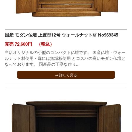
国産 モダン仏壇 上置型12号 ウォールナット材 No969345
完売 72,600円 （税込）
当店オリジナルの小型のコンパクト仏壇です。 国産仏壇・ウォー
ルナット材使用・扉には無垢板使用 とコスパの高いモダン仏壇と
なっております。 国産品の丁寧な作り...
→ 詳しく見る