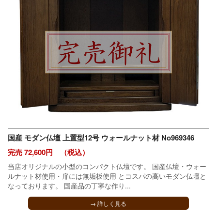
国産 モダン仏壇 上置型12号 ウォールナット材 No969346
完売 72,600円 （税込）
当店オリジナルの小型のコンパクト仏壇です。 国産仏壇・ウォー
ルナット材使用・扉には無垢板使用 とコスパの高いモダン仏壇と
なっております。 国産品の丁寧な作り...
→ 詳しく見る