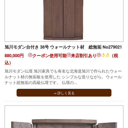
旭川モダン台付き 38号 ウォールナット材 総無垢 No279021
880,000円
クーポン使用可能
来店割引あり
（税
込）
旭川モダン仏壇 旭川家具でも有名な北海道旭川で作られたウォー
ルナット材の無垢板を使用した シンプルな造りながら、ウォール
ナット総無垢の高級仏壇です。 仏壇の...
→ 詳しく見る