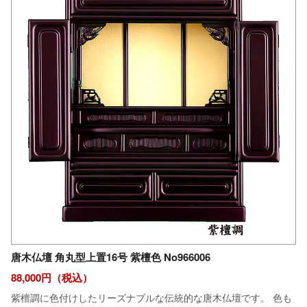
唐木仏壇 角丸型上置16号 紫檀色 No966006
88,000円（税込）
紫檀調に色付けしたリーズナブルな伝統的な唐木仏壇です。 色も