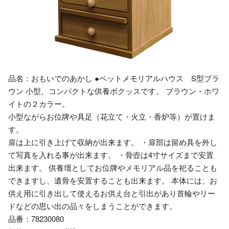
品名：おもいでのあかし ●ペットメモリアルハウス S型ブラ
ウン 小型、コンパクトな供養ボクッスです。 ブラウン・ホワ
イトの２カラー。
小型ながらお位牌や具足（花立て・火立・香炉等）が置けま
す。
扉は上に引き上げて収納が出来ます。 ・扉部は留め具を外し
て写真を入れる事が出来ます。 ・骨壺は4寸サイズまで安置
出来ます。 供養壇としてお位牌やメモリアル品を祀ることも
できますし、遺骨を安置することも出来ます。 本体には、お
供え用に引き出して使えるお供え台と引出があり首輪やリー
ドなどの思い出の品々をしまうことができます。
品番：78230080