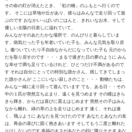
その命の灯が消えたとき、「虹の橋」のふもとへ行くので
す。 そこには草地や丘があり、彼らはみんなで走り回って遊
ぶのです おなかいっぱいのごはんと、きれいなお水、そして
優しい太陽の日差しに溢れていて、
みんながそのあたたかな場所で、のんびりと暮らしていま
す。病気だった子も年老いていた子も、みんな元気を取り戻
し 傷ついていたり不自由なからだになっていた子も 元のから
だを取り戻すのです ・・・まるで過ぎた日の夢のように みん
な幸せで満ち足りているけれど、ひとつだけ不満があるので
す それは自分にとっての特別な誰かさん、残してきてしまっ
た誰かさんが ここにいない寂しさのこと・・・ 動物たちは、
みんな一緒に走り回って遊んでいます でも、ある日・・その
中の１匹が突然立ち止まり、遠くを見つめます その瞳はきら
きら輝き、からだは喜びに震えはじめます 突然その子はみん
なから離れ、緑の草の上を走りはじめます 速く、それは速
く、飛ぶように あなたを見つけたのです あなたとあなたの友
は、再会の喜びに固く抱きあいます そしてもう二度と離れた
りはしないのです 幸福のキスがあなたの顔に降りそそぎ あな