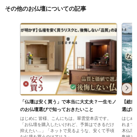
その他のお仏壇についての記事
「仏壇は安く買う」で本当に大丈夫？一生モノ
【総集
のお仏壇選びで知っておきたいこと
選ばれ
はじめに 皆様、こんにちは。翠雲堂本店です。
はじめ
「お仏壇を購入したいけれど、予算はできるだけ
れまで
抑えたい…」「ネットで見るような、安くて手頃
木仏壇
な仏壇を買うのはアリ？」 …
集編とな