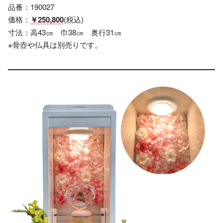
品番：190027
価格：
￥250,800
(税込)
寸法：高43㎝ 巾38㎝ 奥行31㎝
※骨壺や仏具は別売りです。