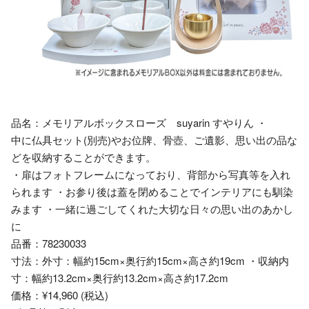
品名：メモリアルボックスローズ suyarin すやりん ・
中に仏具セット(別売)やお位牌、骨壺、ご遺影、思い出の品な
どを収納することができます。
・扉はフォトフレームになっており、背部から写真等を入れ
られます ・お参り後は蓋を閉めることでインテリアにも馴染
みます ・一緒に過ごしてくれた大切な日々の思い出のあかし
に
品番：78230033
寸法：外寸：幅約15cm×奥行約15cm×高さ約19cm ・収納内
寸：幅約13.2cm×奥行約13.2cm×高さ約17.2cm
価格：¥14,960 (税込)