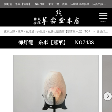
御灯籠 糸車【蓮華】 NO7438 – 東京上野・浅草・仏壇通りの仏壇・仏具の販売店【翠雲堂本店】
東京上野・浅草・仏壇通りの仏壇・仏具の販売店【翠雲堂本店】 TOP
盆提灯
御灯籠 糸車【蓮華】 NO7438