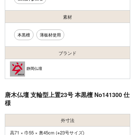
素材
本黒檀
薄板材使用
ブランド
静岡仏壇
唐木仏壇 支輪型上置23号 本黒檀 No141300 仕
様
外寸法
高71 × 巾55 × 奥45cm (※23号サイズ)