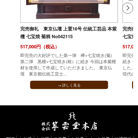
完売御礼 東京仏壇 上置16号 伝統工芸品 本紫
完売御
檀 七宝焼 菊柄 No042115
七宝焼 桜
517,000円（税込）
517,
即完売の大好評でした第一弾 欅×七宝焼き(菊)
即完売
第二弾 黒檀×七宝焼き(桜）に続き 今回は本紫檀
続き 
材を使用して作成していただきました。 東京仏
した。
壇 東京都伝統工芸士...
現代の名
→ 詳しく見る