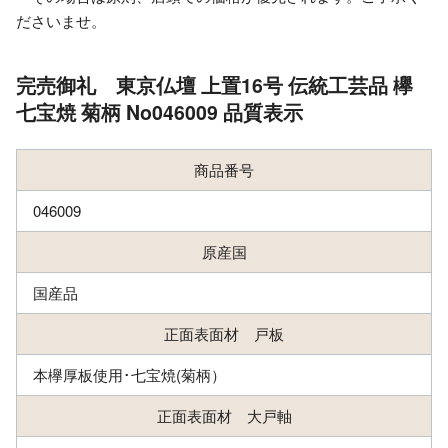
ださいませ。
完売御礼 東京仏壇 上置16号 伝統工芸品 欅
七宝焼 菊柄 No046009 品質表示
商品番号
046009
原産国
国産品
正面表面材 戸板
本欅厚板使用･七宝焼(菊柄）
正面表面材 大戸軸