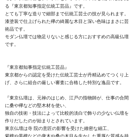
る『東京都知事指定伝統工芸品』です。
とても丁寧な造りで細部まで伝統工芸士の技が見られます。
漆塗装で仕上げられた欅の綺麗な木目と深い色味はまさに芸
術品です。
モダン仏壇では物足りないと感じる方におすすめの高級仏壇
です。
『東京都知事指定伝統工芸品』
東京都からの認定を受けた伝統工芸士が丹精込めてつくり上
げ、さらに組合の厳しい審査に合格した特別な逸品です。
『東京仏壇は、元禄のはじめ、江戸の指物師が、仕事の合間
に桑や欅などの堅木材を使い、
独自の技術・技法によって比較的淡白で飾りの少ない仏壇を
作りだしたのが始まりとされています。
東京仏壇は寺 院の意匠の影響を受けた緻密な細工、
紫檀や黒檀などの唐木や桑の木目を生かした重厚な質感を持