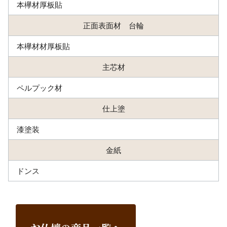
本欅材厚板貼
正面表面材 台輪
本欅材材厚板貼
主芯材
ペルプック材
仕上塗
漆塗装
金紙
ドンス