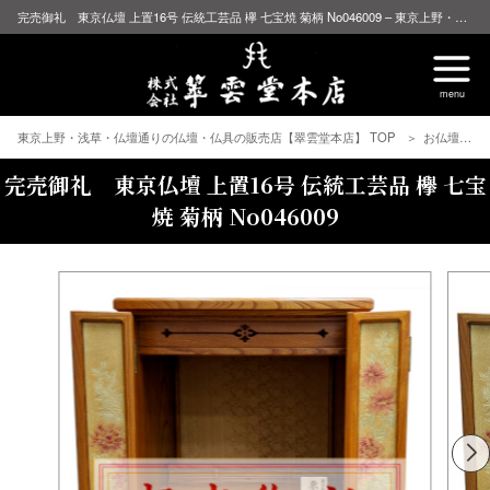
完売御礼 東京仏壇 上置16号 伝統工芸品 欅 七宝焼 菊柄 No046009 – 東京上野・浅草・仏壇通りの仏壇・仏具の販売店【翠雲堂本店】
東京上野・浅草・仏壇通りの仏壇・仏具の販売店【翠雲堂本店】 TOP
お仏壇
完売御礼 東京仏壇 上置16号 伝統工芸品 欅 七宝
焼 菊柄 No046009