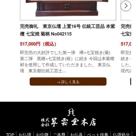
完売御礼 東京仏壇 上置16号 伝統工芸品 本紫
完売御
檀 七宝焼 菊柄 No042115
七宝焼 桜
517,000円（税込）
517,
即完売の大好評でした第一弾 欅×七宝焼き(菊)
即完売
第二弾 黒檀×七宝焼き(桜）に続き 今回は本紫檀
続き 
材を使用して作成していただきました。 東京仏
した。
壇 東京都伝統工芸士...
現代の名
→ 詳しく見る
TOP
お仏壇
お位牌
ご本尊
お仏具
ペット供養
仏壇処分