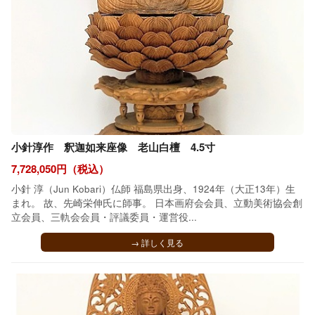
小針淳作 釈迦如来座像 老山白檀 4.5寸
7,728,050円（税込）
小針 淳（Jun Kobari）仏師 福島県出身、1924年（大正13年）生
まれ。 故、先崎栄伸氏に師事。 日本画府会会員、立動美術協会創
立会員、三軌会会員・評議委員・運営役...
→ 詳しく見る