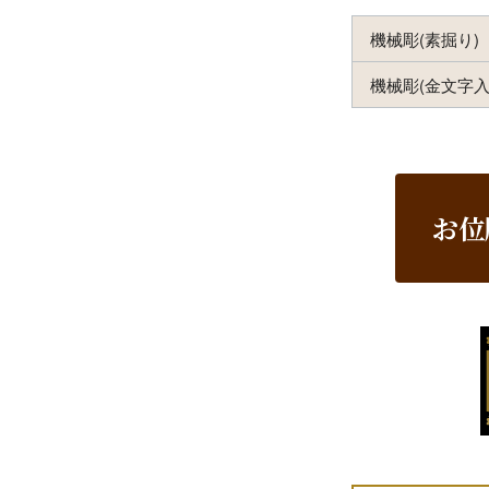
機械彫(素掘り)
機械彫(金文字入
お位