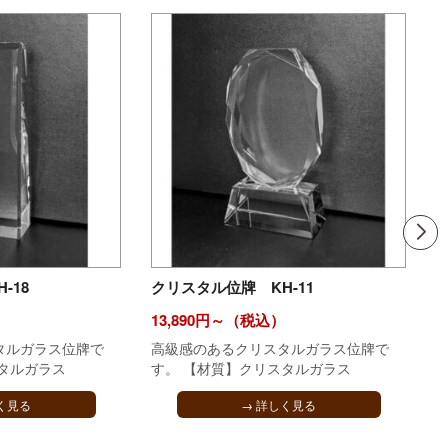
-18
クリスタル位牌 KH-11
13,890円～（税込）
1
タルガラス位牌で
高級感のあるクリスタルガラス位牌で
タルガラス
す。 【材質】クリスタルガラス
く見る
→ 詳しく見る