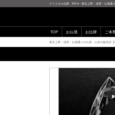
クリスタル位牌 KH-9 – 東京上野・浅草・仏壇
TOP
お仏壇
お位牌
ご本
東京上野・浅草・仏壇通りの仏壇・仏具の販売店【翠