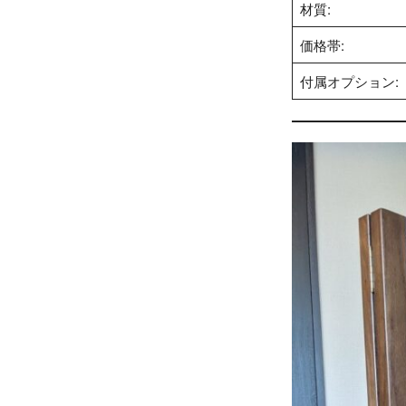
材質:
価格帯:
付属オプション: