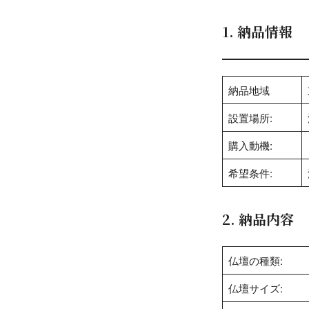
1. 納品情報
納品地域
設置場所:
購入動機:
希望条件:
2. 納品内容
仏壇の種類:
仏壇サイズ: