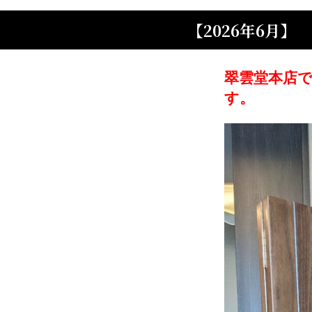
【2026年6月】 
翠雲堂本店
す。