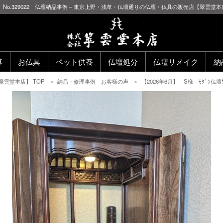
垢43 No.329022 仏壇納品事例 – 東京上野・浅草・仏壇通りの仏壇・仏具の販売店【翠雲堂
尊
お仏具
ペット供養
仏壇処分
仏壇リメイク
納
雲堂本店】 TOP
納品・修理事例 お客様の声
【2026年6月】 S様 ﾓﾀﾞﾝ仏壇ｳ