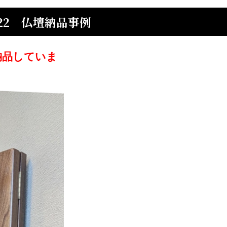
9022 仏壇納品事例
納品していま