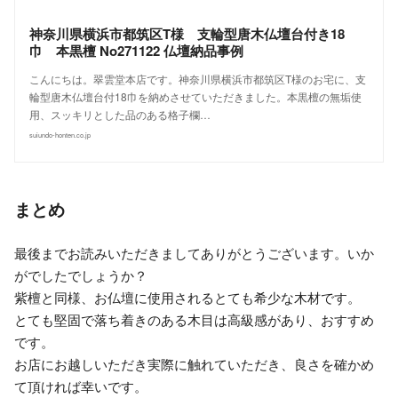
神奈川県横浜市都筑区T様 支輪型唐木仏壇台付き18
巾 本黒檀 No271122 仏壇納品事例
こんにちは。翠雲堂本店です。神奈川県横浜市都筑区T様のお宅に、支
輪型唐木仏壇台付18巾を納めさせていただきました。本黒檀の無垢使
用、スッキリとした品のある格子欄…
suiundo-honten.co.jp
まとめ
最後までお読みいただきましてありがとうございます。いか
がでしたでしょうか？
紫檀と同様、お仏壇に使用されるとても希少な木材です。
とても堅固で落ち着きのある木目は高級感があり、おすすめ
です。
お店にお越しいただき実際に触れていただき、良さを確かめ
て頂ければ幸いです。