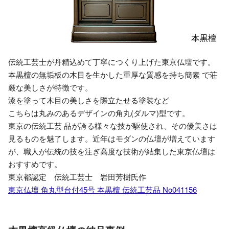
伝統工芸士が丹精込めて丁寧につくり上げた東京仏壇です。
本黒檀の無垢板の木目を生かした重厚な質感を持ち簡素 で荘
厳な美しさが特徴です。
漆を塗って木目の美しさを際立たせる塗装など
こちらは丸みのあるデザインの角丸(ダルマ)型です。
東京の伝統工芸 品が誇る様々な技が駆使され、その優美さは
見るものを魅了します。近年はモダンの仏壇が増えています
が、職人が伝統の技を注ぎ高度な技術が結集した東京仏壇は
おすすめです。
東京都認定 伝統工芸士 岩田芳樹氏作
東京仏壇 角丸型台付45号 本黒檀 伝統工芸品 No041156