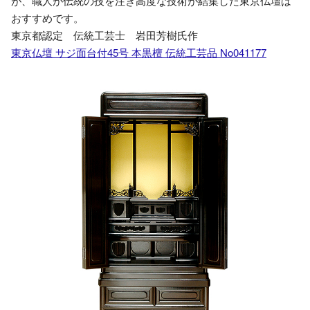
が、職人が伝統の技を注ぎ高度な技術が結集した東京仏壇は
おすすめです。
東京都認定 伝統工芸士 岩田芳樹氏作
東京仏壇 サジ面台付45号 本黒檀 伝統工芸品 No041177