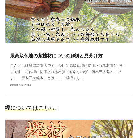
最高級仏壇の紫檀材についの解説と見分け方
こんにちは翠雲堂本店です。今回は高級仏壇に使用される材質につい
てです。お仏壇に使用される材質で有名なのが「唐木三大銘木」で
す。「唐木三大銘木」とは……「紫檀」し…
suiundo-honten.co.jp
についてはこちら
↓
欅