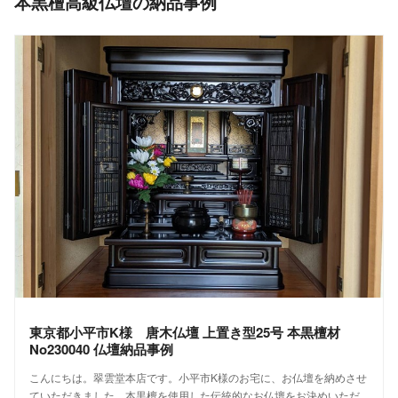
本黒檀高級仏壇の納品事例
東京都小平市K様 唐木仏壇 上置き型25号 本黒檀材
No230040 仏壇納品事例
こんにちは。翠雲堂本店です。小平市K様のお宅に、お仏壇を納めさせ
ていただきました。本黒檀を使用した伝統的なお仏壇をお決めいただ