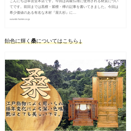
こんにちは翠雲堂本店です。今回は高級仏壇に使用される材質につい
てです。前回までは黒檀・紫檀・欅の記事を書いてきました。今回は
希少価値のある有名な木材『屋久杉』に…
suiundo-honten.co.jp
飴色に輝く
についてはこちら↓
桑