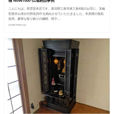
檀 No961000 仏壇納品事例
こんにちは。翠雲堂本店です。新潟県三条市東三条K様のお宅に、支輪
型唐木仏壇台付胴長20巾を納めさせていただきました。本黒檀の無垢
使用、豪華な彫り飾りの欄間、障子…
suiundo-honten.co.jp