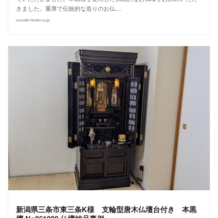
きました。重厚で伝統的な造りのお仏…
suiundo-honten.co.jp
新潟県三条市東三条K様 支輪型唐木仏壇台付き 本黒