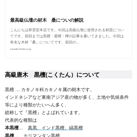
最高級仏壇の材木 桑についの解説
こんにちは翠雲堂本店です。今回は高級仏壇に使用される材質につい
てです。前回までは黒檀・紫檀・欅の記事を書いてきました。今回は
有名な木材『桑』についてです。前回の…
suiundo-honten.co.jp
高級唐木 黒檀(こくたん）について
黒檀 … カキノキ科カキノキ属の樹木です。
インドネシアなど東南アジア産の物が多く、土地や気候条件
等により種類がたいへん多く、
総称して『黒檀』とよばれています。
代表的な種類は
本黒檀
…
真黒、インド黒檀、縞黒檀
黒檀
…
カリマンタン黒檀