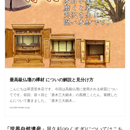
最高級仏壇の欅材 についの解説と見分け方
こんにちは翠雲堂本店です。今回は高級仏壇に使用される材質につい
てです。前回、前々回と「唐木三大銘木」の黒檀こくたん、紫檀した
んについて書きました。「唐木三大銘木…
suiundo-honten.co.jp
屋久杉(やくすぎ)についてはこち
「世界自然遺産」