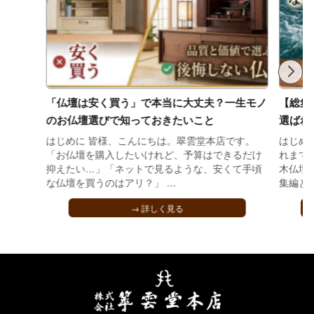
「仏壇は安く買う」で本当に大丈夫？一生モノ
【総集
のお仏壇選びで知っておきたいこと
選ばれ
はじめに 皆様、こんにちは。翠雲堂本店です。
はじめ
「お仏壇を購入したいけれど、予算はできるだけ
れまで
抑えたい…」「ネットで見るような、安くて手頃
木仏壇
な仏壇を買うのはアリ？」 …
集編とな
→ 詳しく見る