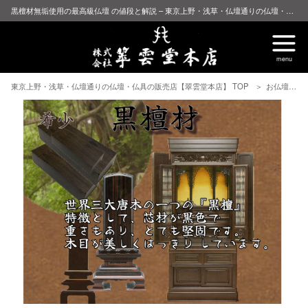
黒檀材無垢使用の最高級仏壇 の値段と解説 – 東京上野・浅草・仏壇通りの仏壇・仏具の販売店【翠雲堂本店】
東京上野・浅草・仏壇通りの仏壇・仏具の販売店【翠雲堂本店】 TOP
お仏壇について