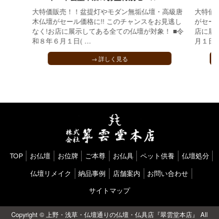
大特価販売！！盆提灯やモダン無垢仏壇・高級唐
大特価
木仏壇がセール価格に!! このチャンスをお見逃し
がセール
なく!お店に展示してある全ての仏壇が対象！ ■令
店に展
和８年６月１日( …
月１日(日
→ 詳しく見る
TOP
お仏壇
お位牌
ご本尊
お仏具
ペット供養
仏壇処分
仏壇リメイク
納品事例
店舗案内
お問い合わせ
サイトマップ
Copyright ©
上野・浅草・仏壇通りの仏壇・仏具店『翠雲堂本店』
All