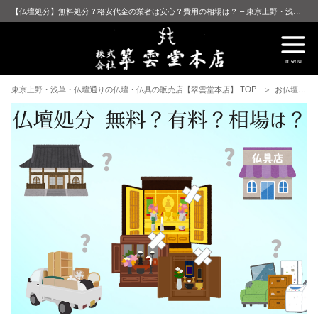
【仏壇処分】無料処分？格安代金の業者は安心？費用の相場は？ – 東京上野・浅草・仏壇通りの仏壇・仏具の販売店【翠雲堂本店】
東京上野・浅草・仏壇通りの仏壇・仏具の販売店【翠雲堂本店】 TOP
お仏壇について