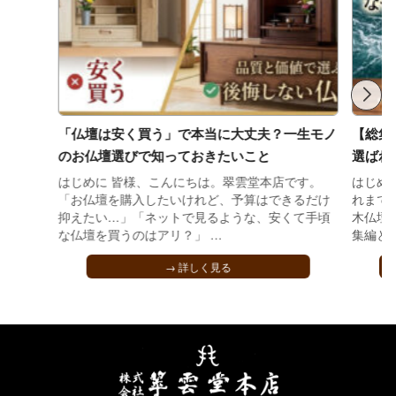
「仏壇は安く買う」で本当に大丈夫？一生モノ
【総集
のお仏壇選びで知っておきたいこと
選ばれ
はじめに 皆様、こんにちは。翠雲堂本店です。
はじめ
「お仏壇を購入したいけれど、予算はできるだけ
れまで
抑えたい…」「ネットで見るような、安くて手頃
木仏壇
な仏壇を買うのはアリ？」 …
集編とな
→ 詳しく見る