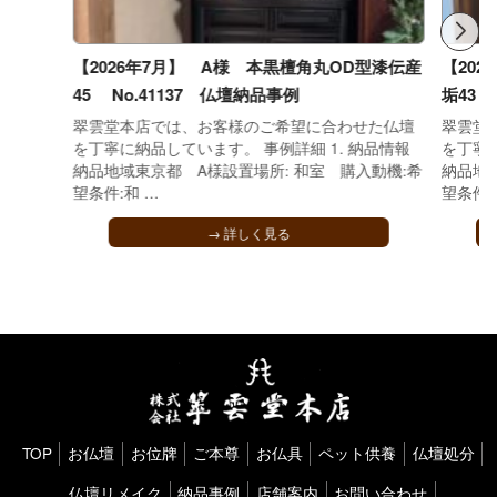
【2026年7月】 A様 本黒檀角丸OD型漆伝産
【202
45 No.41137 仏壇納品事例
垢43 
翠雲堂本店では、お客様のご希望に合わせた仏壇
翠雲堂
を丁寧に納品しています。 事例詳細 1. 納品情報
を丁寧に
納品地域東京都 A様設置場所: 和室 購入動機:希
納品地域
望条件:和 …
望条件:
→ 詳しく見る
TOP
お仏壇
お位牌
ご本尊
お仏具
ペット供養
仏壇処分
仏壇リメイク
納品事例
店舗案内
お問い合わせ