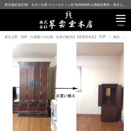
東京都杉並区I様 モダン仏壇 ウォールナット材 No969269 仏壇納品事例 – 東京上野・浅草・仏壇通りの仏壇・仏具の販売店【翠雲堂本店】
東京上野・浅草・仏壇通りの仏壇・仏具の販売店【翠雲堂本店】 TOP
納品・修理事例 お客様の声